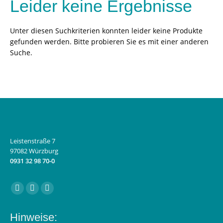
Leider keine Ergebnisse
Unter diesen Suchkriterien konnten leider keine Produkte
gefunden werden. Bitte probieren Sie es mit einer anderen
Suche.
Leistenstraße 7
97082 Würzburg
0931 32 98 70-0
Finden Sie uns auf:
Facebook
Instagram
E-
page
page
Mail
Hinweise:
opens
opens
page