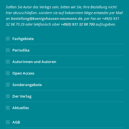
in
in
opens
Sollten Sie Autor des Verlags sein, bitten wir Sie, Ihre Bestellung nicht
hier abzuschließen, sondern sie auf bekanntem Wege entweder per Mail
new
new
in
an
bestellung@koenigshausen-neumann.de
, per Fax an +49(0) 931
window
window
new
32 98 70 29 oder telefonisch über
+49(0) 931 32 98 700
aufzugeben.
window
Fachgebiete
Periodika
Autorinnen und Autoren
Open Access
Sonderangebote
Der Verlag
Aktuelles
AGB