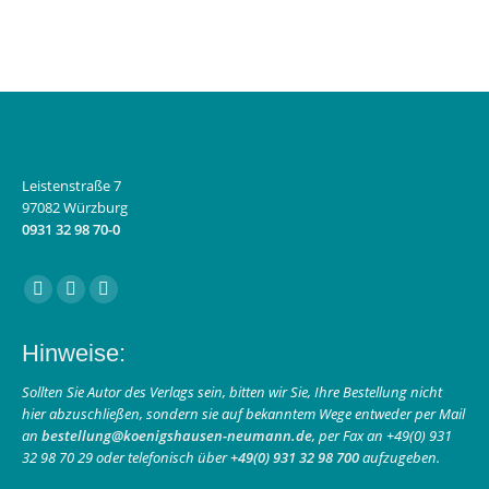
Leistenstraße 7
97082 Würzburg
0931 32 98 70-0
Finden Sie uns auf:
Facebook
Instagram
E-
page
page
Mail
Hinweise:
opens
opens
page
in
in
opens
Sollten Sie Autor des Verlags sein, bitten wir Sie, Ihre Bestellung nicht
hier abzuschließen, sondern sie auf bekanntem Wege entweder per Mail
new
new
in
an
bestellung@koenigshausen-neumann.de
, per Fax an +49(0) 931
window
window
new
32 98 70 29 oder telefonisch über
+49(0) 931 32 98 700
aufzugeben.
window