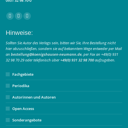
0931 32 98 70-0
Finden Sie uns auf:
Facebook
Instagram
E-
page
page
Mail
Hinweise:
opens
opens
page
in
in
opens
Sollten Sie Autor des Verlags sein, bitten wir Sie, Ihre Bestellung nicht
hier abzuschließen, sondern sie auf bekanntem Wege entweder per Mail
new
new
in
an
bestellung@koenigshausen-neumann.de
, per Fax an +49(0) 931
window
window
new
32 98 70 29 oder telefonisch über
+49(0) 931 32 98 700
aufzugeben.
window
Fachgebiete
Periodika
Autorinnen und Autoren
Open Access
Sonderangebote