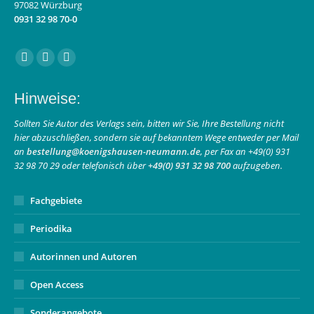
97082 Würzburg
0931 32 98 70-0
Finden Sie uns auf:
Facebook
Instagram
E-
page
page
Mail
Hinweise:
opens
opens
page
in
in
opens
Sollten Sie Autor des Verlags sein, bitten wir Sie, Ihre Bestellung nicht
hier abzuschließen, sondern sie auf bekanntem Wege entweder per Mail
new
new
in
an
bestellung@koenigshausen-neumann.de
, per Fax an +49(0) 931
window
window
new
32 98 70 29 oder telefonisch über
+49(0) 931 32 98 700
aufzugeben.
window
Fachgebiete
Periodika
Autorinnen und Autoren
Open Access
Sonderangebote