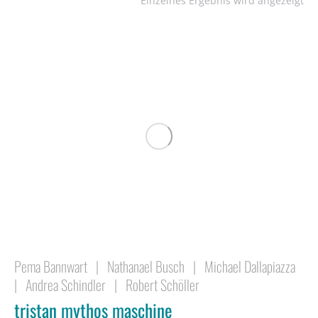
Einzelnes Ergebnis wird angezeigt
Pema Bannwart
|
Nathanael Busch
|
Michael Dallapiazza
|
Andrea Schindler
|
Robert Schöller
tristan mythos maschine