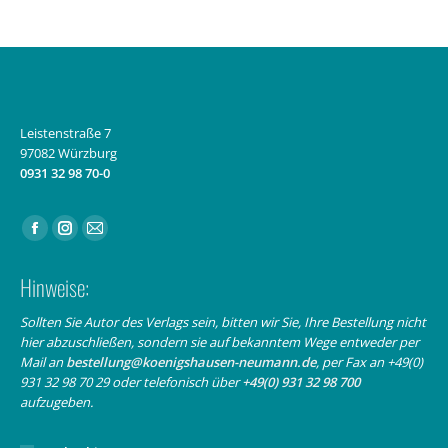
Leistenstraße 7
97082 Würzburg
0931 32 98 70-0
Finden Sie uns auf:
Facebook
Instagram
E-
page
page
Mail
Hinweise:
opens
opens
page
in
in
opens
Sollten Sie Autor des Verlags sein, bitten wir Sie, Ihre Bestellung nicht
hier abzuschließen, sondern sie auf bekanntem Wege entweder per
new
new
in
Mail an
bestellung@koenigshausen-neumann.de
, per Fax an +49(0)
window
window
new
931 32 98 70 29 oder telefonisch über
+49(0) 931 32 98 700
window
aufzugeben.