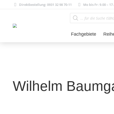
Direktbestellung: 0931 32 98 70-11
Mo bis Fr: 9.00 – 17
Products
search
Fachgebiete
Reih
Wilhelm Baumga