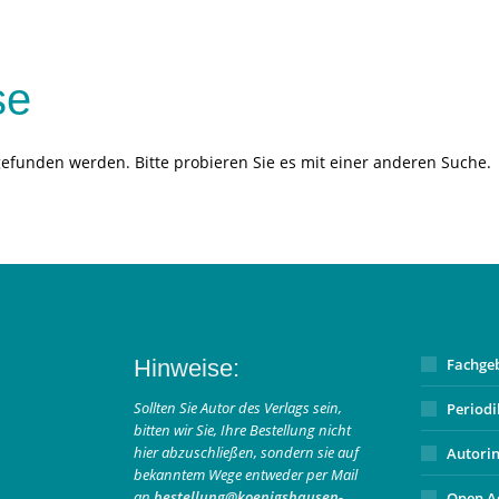
se
gefunden werden. Bitte probieren Sie es mit einer anderen Suche.
Hinweise:
Fachge
Sollten Sie Autor des Verlags sein,
Period
bitten wir Sie, Ihre Bestellung nicht
hier abzuschließen, sondern sie auf
Autori
bekanntem Wege entweder per Mail
an
bestellung@koenigshausen-
Open A