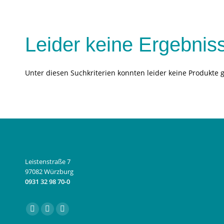
Leider keine Ergebnis
Unter diesen Suchkriterien konnten leider keine Produkte 
Leistenstraße 7
97082 Würzburg
0931 32 98 70-0
Finden Sie uns auf:
Facebook
Instagram
E-