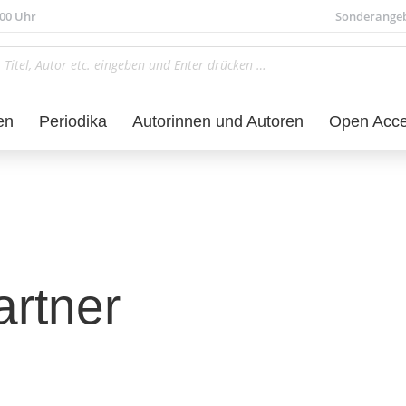
.00 Uhr
Sonderange
en
Periodika
Autorinnen und Autoren
Open Acc
rtner