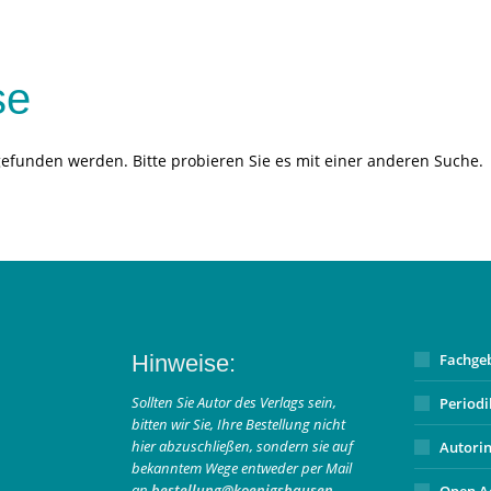
se
gefunden werden. Bitte probieren Sie es mit einer anderen Suche.
Hinweise:
Fachge
Sollten Sie Autor des Verlags sein,
Period
bitten wir Sie, Ihre Bestellung nicht
hier abzuschließen, sondern sie auf
Autori
bekanntem Wege entweder per Mail
an
bestellung@koenigshausen-