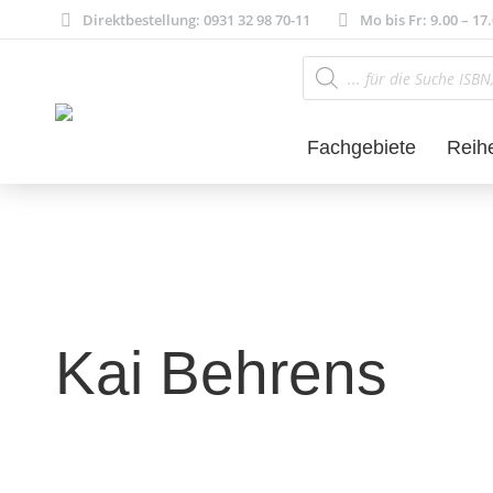
Direktbestellung: 0931 32 98 70-11
Mo bis Fr: 9.00 – 17
Products
search
Fachgebiete
Reih
Kai Behrens