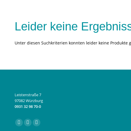
Leider keine Ergebnis
Unter diesen Suchkriterien konnten leider keine Produkte 
Leistenstraße 7
97082 Würzburg
0931 32 98 70-0
Finden Sie uns auf:
Facebook
Instagram
E-