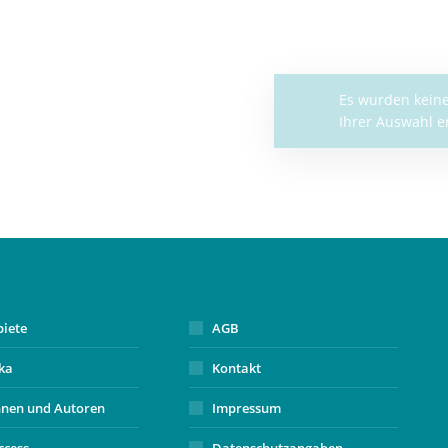
Es wu
Ihrer
biete
AGB
ika
Kontakt
nnen und Autoren
Impressum