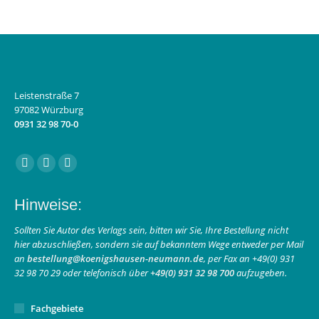
Leistenstraße 7
97082 Würzburg
0931 32 98 70-0
Finden Sie uns auf:
Facebook
Instagram
E-
page
page
Mail
Hinweise:
opens
opens
page
in
in
opens
Sollten Sie Autor des Verlags sein, bitten wir Sie, Ihre Bestellung nicht
hier abzuschließen, sondern sie auf bekanntem Wege entweder per Mail
new
new
in
an
bestellung@koenigshausen-neumann.de
, per Fax an +49(0) 931
window
window
new
32 98 70 29 oder telefonisch über
+49(0) 931 32 98 700
aufzugeben.
window
Fachgebiete