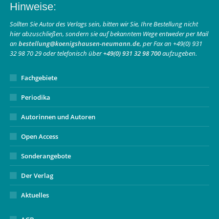
Hinweise:
opens
opens
page
in
in
opens
Sollten Sie Autor des Verlags sein, bitten wir Sie, Ihre Bestellung nicht
hier abzuschließen, sondern sie auf bekanntem Wege entweder per Mail
new
new
in
an
bestellung@koenigshausen-neumann.de
, per Fax an +49(0) 931
window
window
new
32 98 70 29 oder telefonisch über
+49(0) 931 32 98 700
aufzugeben.
window
Fachgebiete
Periodika
Autorinnen und Autoren
Open Access
Sonderangebote
Der Verlag
Aktuelles