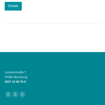
Details
Leistenstraße 7
97082 Würzburg
0931 32 98 70-0
Finden Sie uns auf:
Facebook
Instagram
E-
page
page
Mail