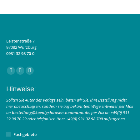
Leistenstraße 7
97082 Würzburg
0931 32 98 70-0
Finden Sie uns auf:
Facebook
Instagram
E-
page
page
Mail
Hinweise:
opens
opens
page
in
in
opens
Sollten Sie Autor des Verlags sein, bitten wir Sie, Ihre Bestellung nicht
hier abzuschließen, sondern sie auf bekanntem Wege entweder per Mail
new
new
in
an
bestellung@koenigshausen-neumann.de
, per Fax an +49(0) 931
window
window
new
32 98 70 29 oder telefonisch über
+49(0) 931 32 98 700
aufzugeben.
window
Fachgebiete