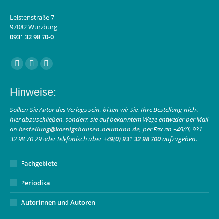
Leistenstraße 7
97082 Würzburg
0931 32 98 70-0
Finden Sie uns auf:
Facebook
Instagram
E-
page
page
Mail
Hinweise:
opens
opens
page
in
in
opens
Sollten Sie Autor des Verlags sein, bitten wir Sie, Ihre Bestellung nicht
hier abzuschließen, sondern sie auf bekanntem Wege entweder per Mail
new
new
in
an
bestellung@koenigshausen-neumann.de
, per Fax an +49(0) 931
window
window
new
32 98 70 29 oder telefonisch über
+49(0) 931 32 98 700
aufzugeben.
window
Fachgebiete
Periodika
Autorinnen und Autoren