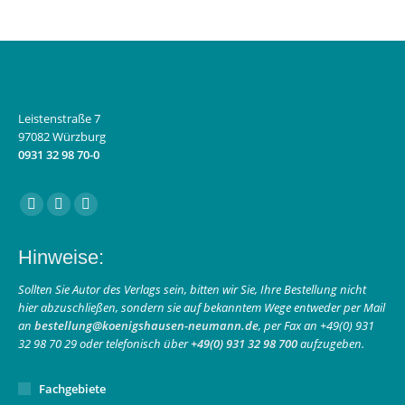
Leistenstraße 7
97082 Würzburg
0931 32 98 70-0
Finden Sie uns auf:
Facebook
Instagram
E-
page
page
Mail
Hinweise:
opens
opens
page
in
in
opens
Sollten Sie Autor des Verlags sein, bitten wir Sie, Ihre Bestellung nicht
hier abzuschließen, sondern sie auf bekanntem Wege entweder per Mail
new
new
in
an
bestellung@koenigshausen-neumann.de
, per Fax an +49(0) 931
window
window
new
32 98 70 29 oder telefonisch über
+49(0) 931 32 98 700
aufzugeben.
window
Fachgebiete