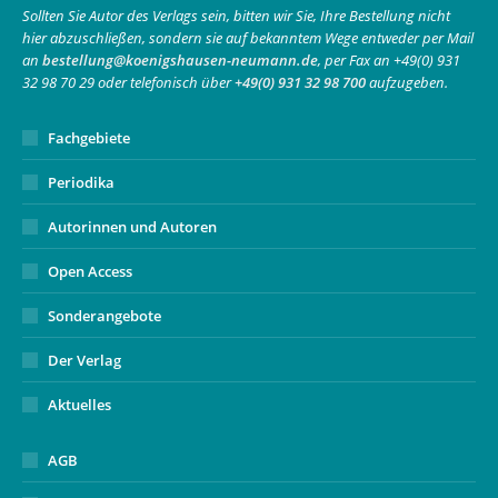
in
in
opens
Sollten Sie Autor des Verlags sein, bitten wir Sie, Ihre Bestellung nicht
hier abzuschließen, sondern sie auf bekanntem Wege entweder per Mail
new
new
in
an
bestellung@koenigshausen-neumann.de
, per Fax an +49(0) 931
window
window
new
32 98 70 29 oder telefonisch über
+49(0) 931 32 98 700
aufzugeben.
window
Fachgebiete
Periodika
Autorinnen und Autoren
Open Access
Sonderangebote
Der Verlag
Aktuelles
AGB