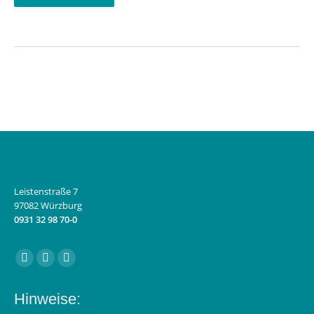
Leistenstraße 7
97082 Würzburg
0931 32 98 70-0
Finden Sie uns auf:
Facebook
Instagram
E-
page
page
Mail
Hinweise:
opens
opens
page