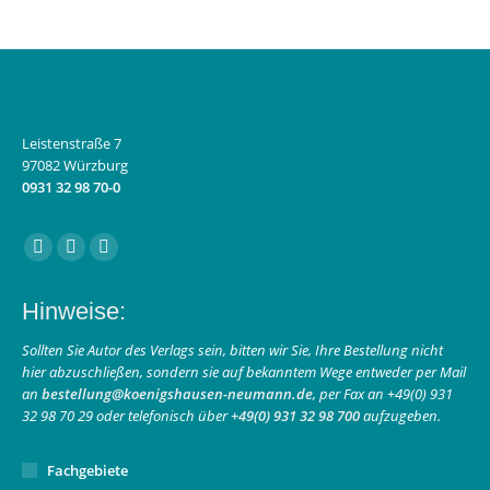
Leistenstraße 7
97082 Würzburg
0931 32 98 70-0
Finden Sie uns auf:
Facebook
Instagram
E-
page
page
Mail
Hinweise:
opens
opens
page
in
in
opens
Sollten Sie Autor des Verlags sein, bitten wir Sie, Ihre Bestellung nicht
hier abzuschließen, sondern sie auf bekanntem Wege entweder per Mail
new
new
in
an
bestellung@koenigshausen-neumann.de
, per Fax an +49(0) 931
window
window
new
32 98 70 29 oder telefonisch über
+49(0) 931 32 98 700
aufzugeben.
window
Fachgebiete