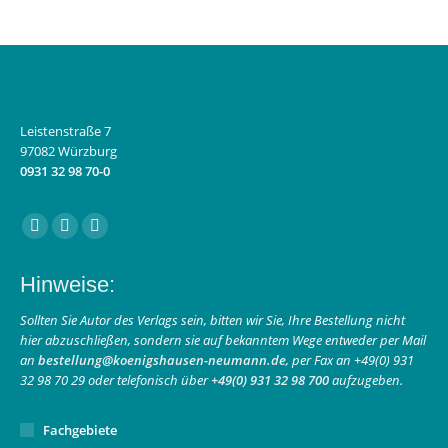
Leistenstraße 7
97082 Würzburg
0931 32 98 70-0
Finden Sie uns auf:
Facebook
Instagram
E-
page
page
Mail
Hinweise:
opens
opens
page
in
in
opens
Sollten Sie Autor des Verlags sein, bitten wir Sie, Ihre Bestellung nicht
hier abzuschließen, sondern sie auf bekanntem Wege entweder per Mail
new
new
in
an
bestellung@koenigshausen-neumann.de
, per Fax an +49(0) 931
window
window
new
32 98 70 29 oder telefonisch über
+49(0) 931 32 98 700
aufzugeben.
window
Fachgebiete