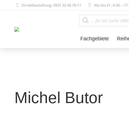
Direktbestellung: 0931 32 98 70-11
Mo bis Fr: 9.00 – 17
Products
search
Fachgebiete
Reih
Michel Butor