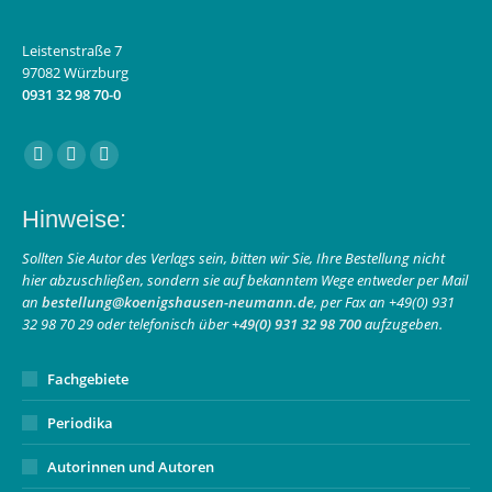
Leistenstraße 7
97082 Würzburg
0931 32 98 70-0
Finden Sie uns auf:
Facebook
Instagram
E-
page
page
Mail
Hinweise:
opens
opens
page
in
in
opens
Sollten Sie Autor des Verlags sein, bitten wir Sie, Ihre Bestellung nicht
hier abzuschließen, sondern sie auf bekanntem Wege entweder per Mail
new
new
in
an
bestellung@koenigshausen-neumann.de
, per Fax an +49(0) 931
window
window
new
32 98 70 29 oder telefonisch über
+49(0) 931 32 98 700
aufzugeben.
window
Fachgebiete
Periodika
Autorinnen und Autoren