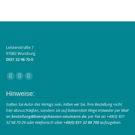
Leistenstraße 7
97082 Würzburg
0931 32 98 70-0
Finden Sie uns auf:
Facebook
Instagram
E-
page
page
Mail
Hinweise:
opens
opens
page
in
in
opens
Sollten Sie Autor des Verlags sein, bitten wir Sie, Ihre Bestellung nicht
hier abzuschließen, sondern sie auf bekanntem Wege entweder per Mail
new
new
in
an
bestellung@koenigshausen-neumann.de
, per Fax an +49(0) 931
window
window
new
32 98 70 29 oder telefonisch über
+49(0) 931 32 98 700
aufzugeben.
window