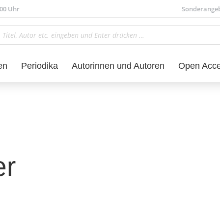
.00 Uhr
Sonderange
en
Periodika
Autorinnen und Autoren
Open Acc
er