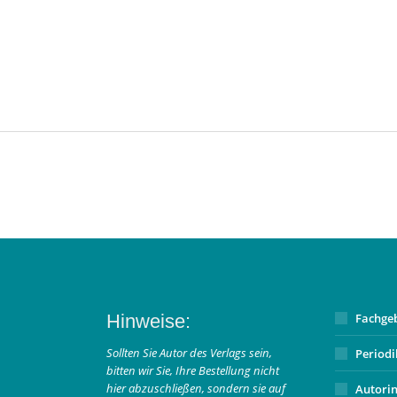
Hinweise:
Fachge
Sollten Sie Autor des Verlags sein,
Period
bitten wir Sie, Ihre Bestellung nicht
hier abzuschließen, sondern sie auf
Autori