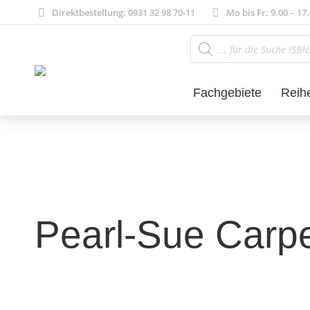
Direktbestellung: 0931 32 98 70-11
Mo bis Fr: 9.00 – 17
Products
search
Fachgebiete
Reih
Pearl-Sue Carp