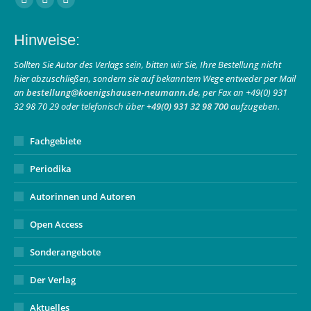
Facebook
Instagram
E-
page
page
Mail
Hinweise:
opens
opens
page
in
in
opens
Sollten Sie Autor des Verlags sein, bitten wir Sie, Ihre Bestellung nicht
hier abzuschließen, sondern sie auf bekanntem Wege entweder per Mail
new
new
in
an
bestellung@koenigshausen-neumann.de
, per Fax an +49(0) 931
window
window
new
32 98 70 29 oder telefonisch über
+49(0) 931 32 98 700
aufzugeben.
window
Fachgebiete
Periodika
Autorinnen und Autoren
Open Access
Sonderangebote
Der Verlag
Aktuelles