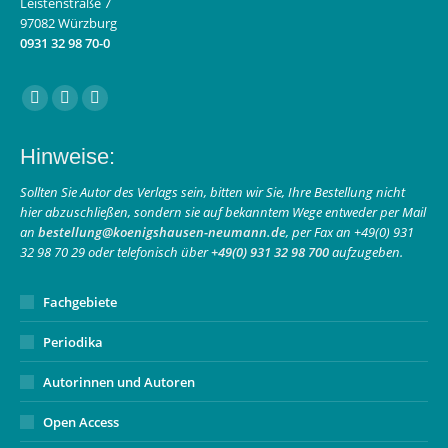
Leistenstraße 7
97082 Würzburg
0931 32 98 70-0
Finden Sie uns auf:
Facebook
Instagram
E-
page
page
Mail
Hinweise:
opens
opens
page
in
in
opens
Sollten Sie Autor des Verlags sein, bitten wir Sie, Ihre Bestellung nicht
hier abzuschließen, sondern sie auf bekanntem Wege entweder per Mail
new
new
in
an
bestellung@koenigshausen-neumann.de
, per Fax an +49(0) 931
window
window
new
32 98 70 29 oder telefonisch über
+49(0) 931 32 98 700
aufzugeben.
window
Fachgebiete
Periodika
Autorinnen und Autoren
Open Access