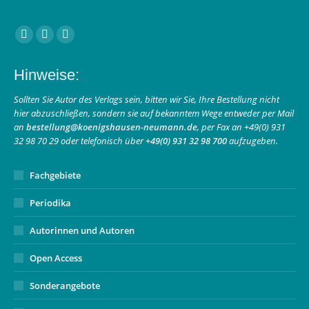
Finden Sie uns auf:
Facebook
Instagram
E-
page
page
Mail
Hinweise:
opens
opens
page
in
in
opens
Sollten Sie Autor des Verlags sein, bitten wir Sie, Ihre Bestellung nicht
hier abzuschließen, sondern sie auf bekanntem Wege entweder per Mail
new
new
in
an
bestellung@koenigshausen-neumann.de
, per Fax an +49(0) 931
window
window
new
32 98 70 29 oder telefonisch über
+49(0) 931 32 98 700
aufzugeben.
window
Fachgebiete
Periodika
Autorinnen und Autoren
Open Access
Sonderangebote