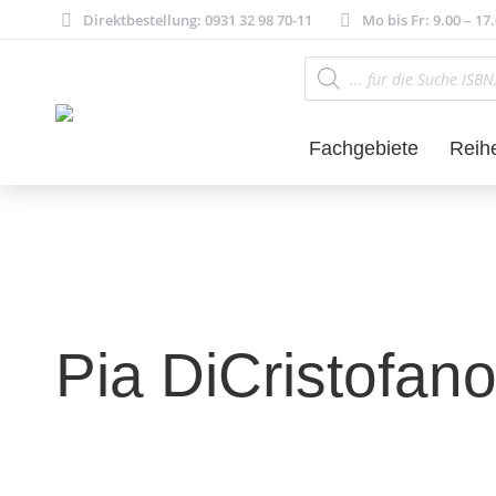
Direktbestellung: 0931 32 98 70-11
Mo bis Fr: 9.00 – 17
Products
search
Fachgebiete
Reih
Pia DiCristofan