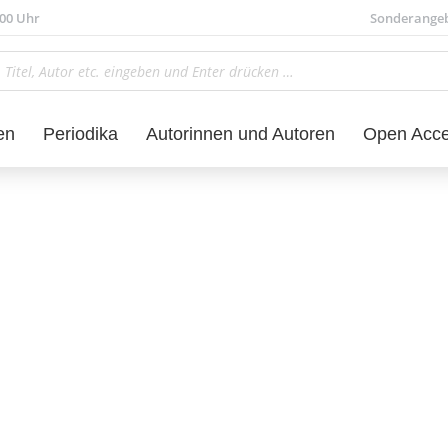
.00 Uhr
Sonderange
en
Periodika
Autorinnen und Autoren
Open Acc
o