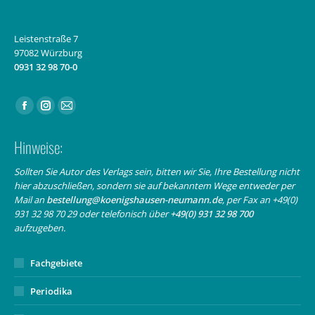
Leistenstraße 7
97082 Würzburg
0931 32 98 70-0
Finden Sie uns auf:
Facebook
Instagram
E-
page
page
Mail
Hinweise:
opens
opens
page
in
in
opens
Sollten Sie Autor des Verlags sein, bitten wir Sie, Ihre Bestellung nicht
hier abzuschließen, sondern sie auf bekanntem Wege entweder per
new
new
in
Mail an
bestellung@koenigshausen-neumann.de
, per Fax an +49(0)
window
window
new
931 32 98 70 29 oder telefonisch über
+49(0) 931 32 98 700
window
aufzugeben.
Fachgebiete
Periodika