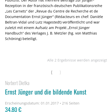
Publizist. Der Autor hat mehrere Beiträge zur Jünger-
Rezeption in der französisch-deutschen Publikationsreihe
„Les Carnets“ der „Revue du Centre de Recherche et de
Documentation Ernst Jünger“ (Rédacteurs en chef: Danièle
Beltran-Vidal und Lutz Hagestedt) veröffentlicht und war
zuletzt mit einem Aufsatz am Projekt „Ernst Jünger
Handbuch“ des Verlages J. B. Metzler (hg. von Matthias
Schöning) beteiligt.
Alle 2 Ergebnisse werden angezeigt
Norbert Dietka
Ernst Jünger und die bildende Kunst
Erscheinungsdatum:
01.01.2017 • 216 Seiten
34,80
€