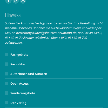
Facebook
Instagram
E-
page
page
Mail
Hinweise:
opens
opens
page
in
in
opens
Sollten Sie Autor des Verlags sein, bitten wir Sie, Ihre Bestellung nicht
hier abzuschließen, sondern sie auf bekanntem Wege entweder per
new
new
in
Mail an
bestellung@koenigshausen-neumann.de
, per Fax an +49(0)
window
window
new
931 32 98 70 29 oder telefonisch über
+49(0) 931 32 98 700
window
aufzugeben.
Fachgebiete
Periodika
Autorinnen und Autoren
Open Access
Sonderangebote
Der Verlag