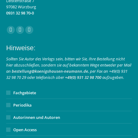
Leistenstraße 7
97082 Würzburg
0931 32 98 70-0
Finden Sie uns auf:
Facebook
Instagram
E-
page
page
Mail
Hinweise:
opens
opens
page
in
in
opens
Sollten Sie Autor des Verlags sein, bitten wir Sie, Ihre Bestellung nicht
hier abzuschließen, sondern sie auf bekanntem Wege entweder per Mail
new
new
in
an
bestellung@koenigshausen-neumann.de
, per Fax an +49(0) 931
window
window
new
32 98 70 29 oder telefonisch über
+49(0) 931 32 98 700
aufzugeben.
window
Fachgebiete
Periodika
Autorinnen und Autoren
Open Access