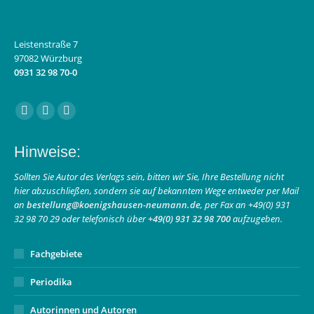
Leistenstraße 7
97082 Würzburg
0931 32 98 70-0
Finden Sie uns auf:
Facebook
Instagram
E-
page
page
Mail
Hinweise:
opens
opens
page
in
in
opens
Sollten Sie Autor des Verlags sein, bitten wir Sie, Ihre Bestellung nicht
hier abzuschließen, sondern sie auf bekanntem Wege entweder per Mail
new
new
in
an
bestellung@koenigshausen-neumann.de
, per Fax an +49(0) 931
window
window
new
32 98 70 29 oder telefonisch über
+49(0) 931 32 98 700
aufzugeben.
window
Fachgebiete
Periodika
Autorinnen und Autoren