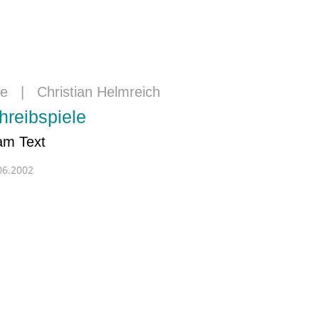
ne
|
Christian Helmreich
hreibspiele
am Text
06.2002