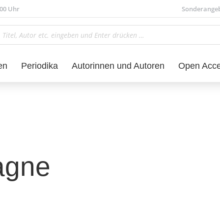
.00 Uhr
Sonderange
en
Periodika
Autorinnen und Autoren
Open Acc
agne