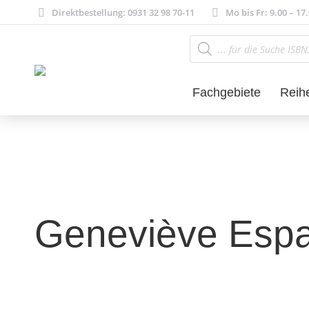
Direktbestellung: 0931 32 98 70-11
Mo bis Fr: 9.00 – 17
Products
search
Fachgebiete
Reih
Geneviève Esp