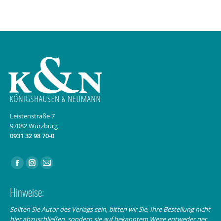
Leistenstraße 7
97082 Würzburg
0931 32 98 70-0
Finden Sie uns auf:
Facebook
Instagram
E-
page
page
Mail
Hinweise:
opens
opens
page
in
in
opens
Sollten Sie Autor des Verlags sein, bitten wir Sie, Ihre Bestellung nicht
hier abzuschließen, sondern sie auf bekanntem Wege entweder per
new
new
in