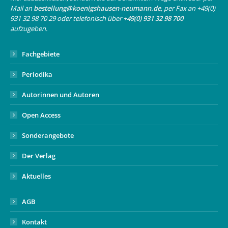
Mail an
bestellung@koenigshausen-neumann.de
, per Fax an +49(0)
window
window
new
931 32 98 70 29 oder telefonisch über
+49(0) 931 32 98 700
window
aufzugeben.
Fachgebiete
Periodika
Autorinnen und Autoren
Open Access
Sonderangebote
Der Verlag
Aktuelles
AGB
Kontakt