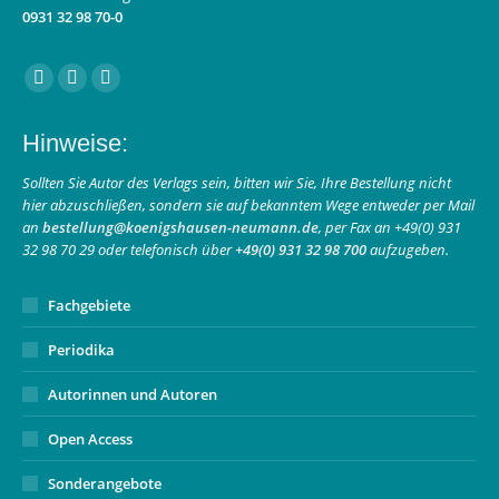
0931 32 98 70-0
Finden Sie uns auf:
Facebook
Instagram
E-
page
page
Mail
Hinweise:
opens
opens
page
in
in
opens
Sollten Sie Autor des Verlags sein, bitten wir Sie, Ihre Bestellung nicht
hier abzuschließen, sondern sie auf bekanntem Wege entweder per Mail
new
new
in
an
bestellung@koenigshausen-neumann.de
, per Fax an +49(0) 931
window
window
new
32 98 70 29 oder telefonisch über
+49(0) 931 32 98 700
aufzugeben.
window
Fachgebiete
Periodika
Autorinnen und Autoren
Open Access
Sonderangebote