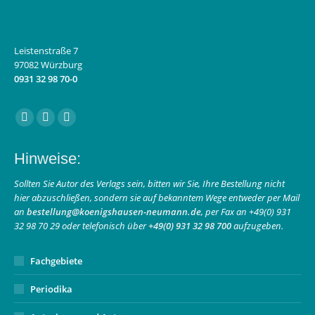
Leistenstraße 7
97082 Würzburg
0931 32 98 70-0
Finden Sie uns auf:
Facebook
Instagram
E-
page
page
Mail
Hinweise:
opens
opens
page
in
in
opens
Sollten Sie Autor des Verlags sein, bitten wir Sie, Ihre Bestellung nicht
hier abzuschließen, sondern sie auf bekanntem Wege entweder per Mail
new
new
in
an
bestellung@koenigshausen-neumann.de
, per Fax an +49(0) 931
window
window
new
32 98 70 29 oder telefonisch über
+49(0) 931 32 98 700
aufzugeben.
window
Fachgebiete
Periodika