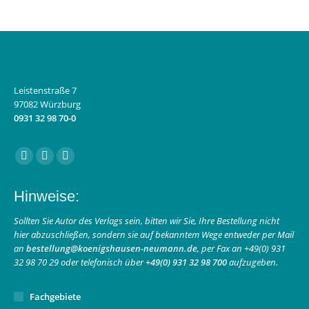
Leistenstraße 7
97082 Würzburg
0931 32 98 70-0
Finden Sie uns auf:
Facebook
Instagram
E-
page
page
Mail
Hinweise:
opens
opens
page
in
in
opens
Sollten Sie Autor des Verlags sein, bitten wir Sie, Ihre Bestellung nicht
hier abzuschließen, sondern sie auf bekanntem Wege entweder per Mail
new
new
in
an
bestellung@koenigshausen-neumann.de
, per Fax an +49(0) 931
window
window
new
32 98 70 29 oder telefonisch über
+49(0) 931 32 98 700
aufzugeben.
window
Fachgebiete