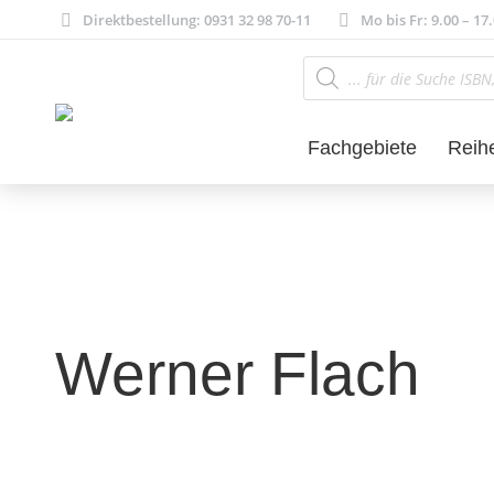
Direktbestellung: 0931 32 98 70-11
Mo bis Fr: 9.00 – 17
Products
search
Fachgebiete
Reih
Werner Flach