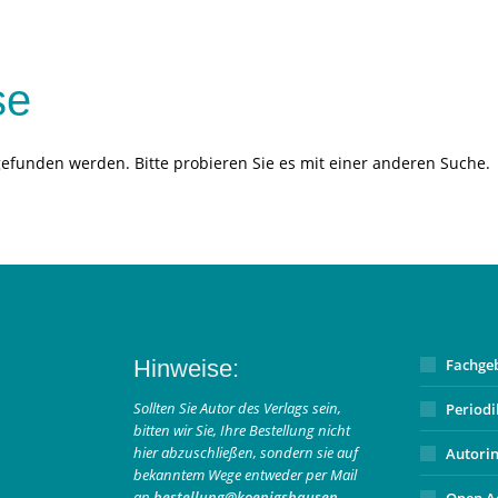
se
gefunden werden. Bitte probieren Sie es mit einer anderen Suche.
Hinweise:
Fachge
Sollten Sie Autor des Verlags sein,
Period
bitten wir Sie, Ihre Bestellung nicht
hier abzuschließen, sondern sie auf
Autori
bekanntem Wege entweder per Mail
an
bestellung@koenigshausen-