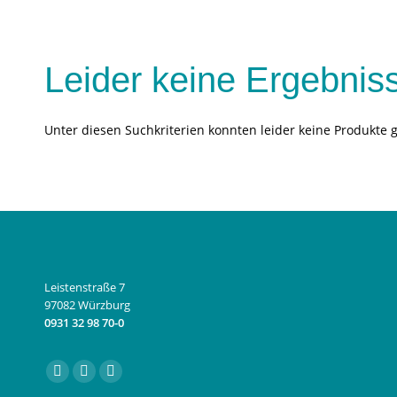
Leider keine Ergebnis
Unter diesen Suchkriterien konnten leider keine Produkte 
Leistenstraße 7
97082 Würzburg
0931 32 98 70-0
Finden Sie uns auf:
Facebook
Instagram
E-