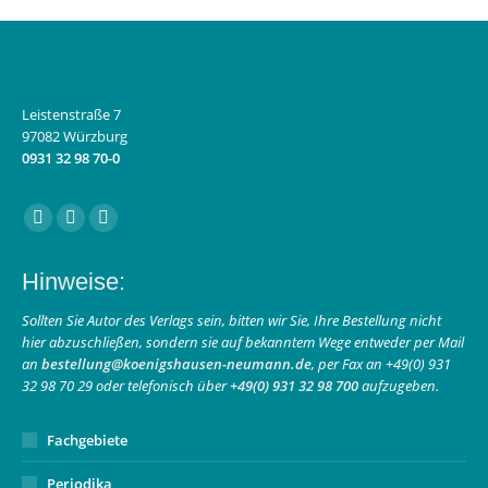
Leistenstraße 7
97082 Würzburg
0931 32 98 70-0
Finden Sie uns auf:
Facebook
Instagram
E-
page
page
Mail
Hinweise:
opens
opens
page
in
in
opens
Sollten Sie Autor des Verlags sein, bitten wir Sie, Ihre Bestellung nicht
hier abzuschließen, sondern sie auf bekanntem Wege entweder per Mail
new
new
in
an
bestellung@koenigshausen-neumann.de
, per Fax an +49(0) 931
window
window
new
32 98 70 29 oder telefonisch über
+49(0) 931 32 98 700
aufzugeben.
window
Fachgebiete
Periodika