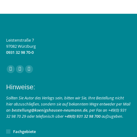
Leistenstraße 7
97082 Würzburg
0931 32 98 70-0
Finden Sie uns auf:
Facebook
Instagram
E-
page
page
Mail
Hinweise:
opens
opens
page
in
in
opens
Sollten Sie Autor des Verlags sein, bitten wir Sie, Ihre Bestellung nicht
hier abzuschließen, sondern sie auf bekanntem Wege entweder per Mail
new
new
in
an
bestellung@koenigshausen-neumann.de
, per Fax an +49(0) 931
window
window
new
32 98 70 29 oder telefonisch über
+49(0) 931 32 98 700
aufzugeben.
window
Fachgebiete