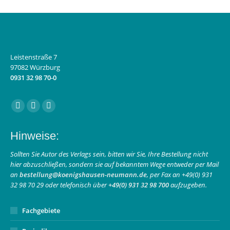
Leistenstraße 7
97082 Würzburg
0931 32 98 70-0
Finden Sie uns auf:
Facebook
Instagram
E-
page
page
Mail
Hinweise:
opens
opens
page
in
in
opens
Sollten Sie Autor des Verlags sein, bitten wir Sie, Ihre Bestellung nicht
hier abzuschließen, sondern sie auf bekanntem Wege entweder per Mail
new
new
in
an
bestellung@koenigshausen-neumann.de
, per Fax an +49(0) 931
window
window
new
32 98 70 29 oder telefonisch über
+49(0) 931 32 98 700
aufzugeben.
window
Fachgebiete