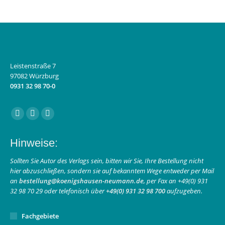
Leistenstraße 7
97082 Würzburg
0931 32 98 70-0
Finden Sie uns auf:
Facebook
Instagram
E-
page
page
Mail
Hinweise:
opens
opens
page
in
in
opens
Sollten Sie Autor des Verlags sein, bitten wir Sie, Ihre Bestellung nicht
hier abzuschließen, sondern sie auf bekanntem Wege entweder per Mail
new
new
in
an
bestellung@koenigshausen-neumann.de
, per Fax an +49(0) 931
window
window
new
32 98 70 29 oder telefonisch über
+49(0) 931 32 98 700
aufzugeben.
window
Fachgebiete