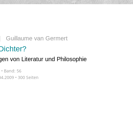
|
Guillaume van Germert
Dichter?
en von Literatur und Philosophie
•
Band: 56
4.2009 • 300 Seiten