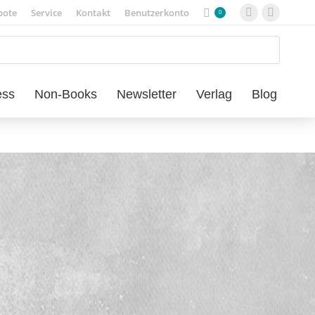
bote
Service
Kontakt
Benutzerkonto
0
Facebook
Instagra
page
page
opens
opens
in
in
new
new
ess
Non-Books
Newsletter
Verlag
Blog
window
window