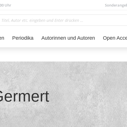
.00 Uhr
Sonderange
en
Periodika
Autorinnen und Autoren
Open Acc
Germert