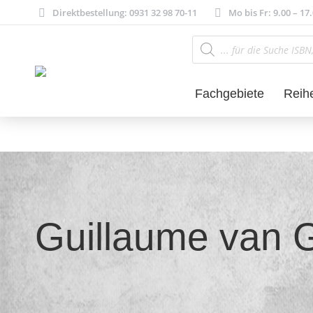
Direktbestellung: 0931 32 98 70-11
Mo bis Fr: 9.00 – 17
Products
search
Fachgebiete
Reih
Guillaume van 