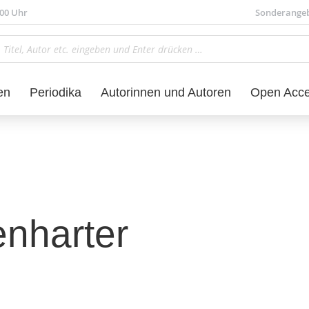
.00 Uhr
Sonderange
en
Periodika
Autorinnen und Autoren
Open Acc
nharter