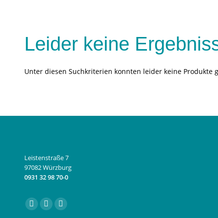
Leider keine Ergebnis
Unter diesen Suchkriterien konnten leider keine Produkte 
Leistenstraße 7
97082 Würzburg
0931 32 98 70-0
Finden Sie uns auf:
Facebook
Instagram
E-