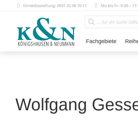
Direktbestellung: 0931 32 98 70-11
Mo bis Fr: 9.00 – 17
Products
search
Fachgebiete
Reih
Wolfgang Gesse