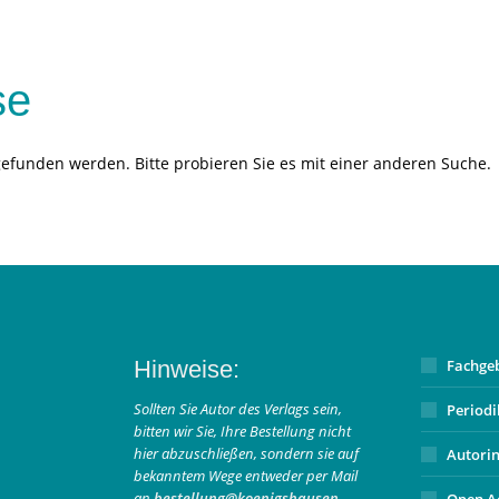
se
gefunden werden. Bitte probieren Sie es mit einer anderen Suche.
Hinweise:
Fachge
Sollten Sie Autor des Verlags sein,
Period
bitten wir Sie, Ihre Bestellung nicht
hier abzuschließen, sondern sie auf
Autori
bekanntem Wege entweder per Mail
an
bestellung@koenigshausen-