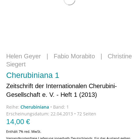
Helen Geyer
|
Fabio Morabito
|
Christine
Siegert
Cherubiniana 1
Zeitschrift der Internationalen Cherubini-
Gesellschaft e. V. - Heft 1 (2013)
Reihe:
Cherubiniana
•
Band: 1
Erscheinungsdatum:
22.04.2013 • 72 Seiten
14,00
€
Enthält 7% red. MwSt.
Versandkostenfreie Lieferung innerhalb Deutschlands, für das Ausland gelten