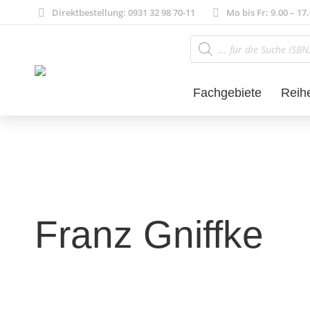
Direktbestellung: 0931 32 98 70-11
Mo bis Fr: 9.00 – 17
Products
search
Fachgebiete
Reih
Franz Gniffke