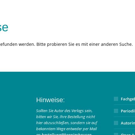
se
gefunden werden. Bitte probieren Sie es mit einer anderen Suche.
Hinweise:
Fachge
Sollten Sie Autor des Verlags sein,
Period
bitten wir Sie, Ihre Bestellung nicht
hier abzuschließen, sondern sie auf
Autori
bekanntem Wege entweder per Mail
an
bestellung@koenigshausen-