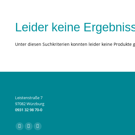
Leider keine Ergebnis
Unter diesen Suchkriterien konnten leider keine Produkte 
Leistenstraße 7
97082 Würzburg
0931 32 98 70-0
Finden Sie uns auf:
Facebook
Instagram
E-