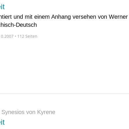
it
tiert und mit einem Anhang versehen von Werner 
chisch-Deutsch
0.2007 • 112 Seiten
|
Synesios von Kyrene
it