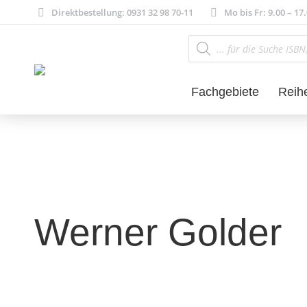
Direktbestellung: 0931 32 98 70-11
Mo bis Fr: 9.00 – 17
Products
search
Fachgebiete
Reih
Werner Golder