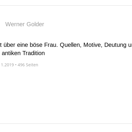
|
Werner Golder
 über eine böse Frau. Quellen, Motive, Deutung u
 antiken Tradition
1.2019 • 496 Seiten