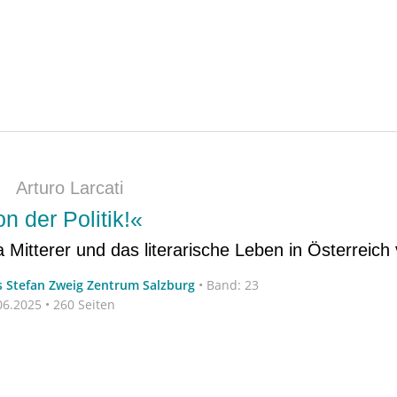
|
Arturo Larcati
 der Politik!«
a Mitterer und das literarische Leben in Österreich
s Stefan Zweig Zentrum Salzburg
•
Band: 23
6.2025 • 260 Seiten