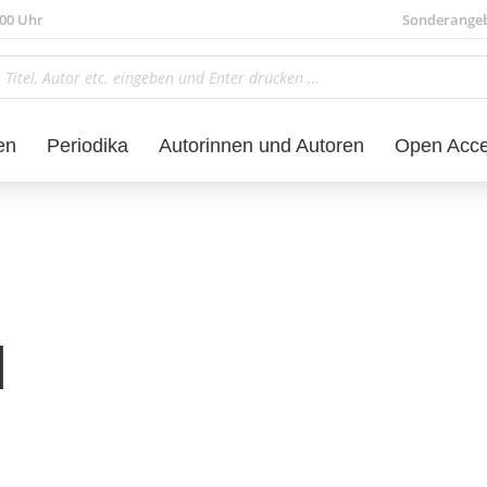
.00 Uhr
Sonderange
en
Periodika
Autorinnen und Autoren
Open Acc
d