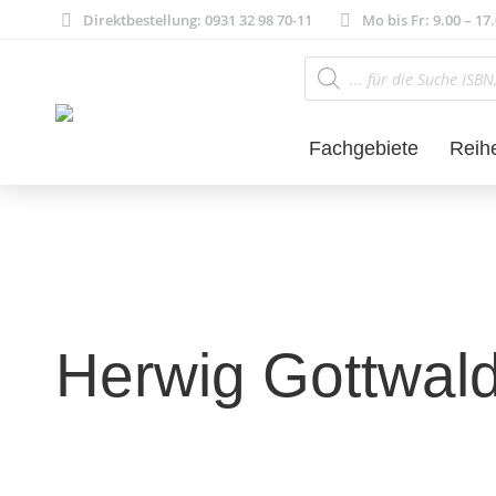
Direktbestellung: 0931 32 98 70-11
Mo bis Fr: 9.00 – 17
Products
search
Fachgebiete
Reih
Herwig Gottwal