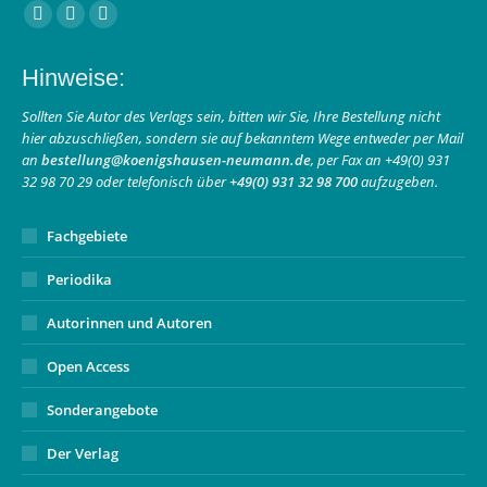
Finden Sie uns auf:
Facebook
Instagram
E-
page
page
Mail
Hinweise:
opens
opens
page
in
in
opens
Sollten Sie Autor des Verlags sein, bitten wir Sie, Ihre Bestellung nicht
hier abzuschließen, sondern sie auf bekanntem Wege entweder per Mail
new
new
in
an
bestellung@koenigshausen-neumann.de
, per Fax an +49(0) 931
window
window
new
32 98 70 29 oder telefonisch über
+49(0) 931 32 98 700
aufzugeben.
window
Fachgebiete
Periodika
Autorinnen und Autoren
Open Access
Sonderangebote
Der Verlag