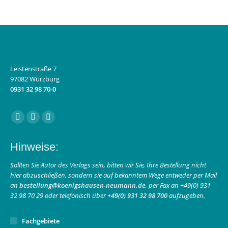
Leistenstraße 7
97082 Würzburg
0931 32 98 70-0
Finden Sie uns auf:
Facebook
Instagram
E-
page
page
Mail
Hinweise:
opens
opens
page
in
in
opens
Sollten Sie Autor des Verlags sein, bitten wir Sie, Ihre Bestellung nicht
hier abzuschließen, sondern sie auf bekanntem Wege entweder per Mail
new
new
in
an
bestellung@koenigshausen-neumann.de
, per Fax an +49(0) 931
window
window
new
32 98 70 29 oder telefonisch über
+49(0) 931 32 98 700
aufzugeben.
window
Fachgebiete