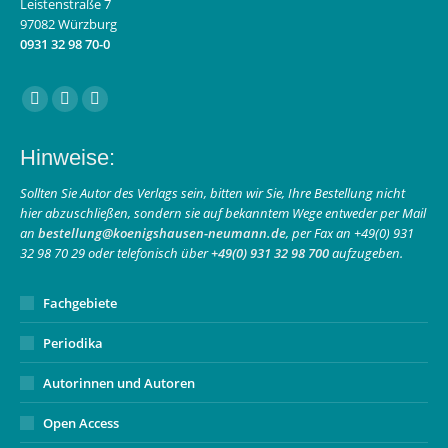
Leistenstraße 7
97082 Würzburg
0931 32 98 70-0
Finden Sie uns auf:
Facebook
Instagram
E-
page
page
Mail
Hinweise:
opens
opens
page
in
in
opens
Sollten Sie Autor des Verlags sein, bitten wir Sie, Ihre Bestellung nicht
hier abzuschließen, sondern sie auf bekanntem Wege entweder per Mail
new
new
in
an
bestellung@koenigshausen-neumann.de
, per Fax an +49(0) 931
window
window
new
32 98 70 29 oder telefonisch über
+49(0) 931 32 98 700
aufzugeben.
window
Fachgebiete
Periodika
Autorinnen und Autoren
Open Access