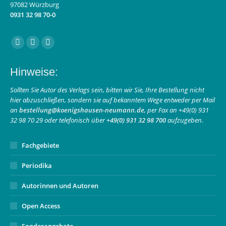
97082 Würzburg
0931 32 98 70-0
Finden Sie uns auf:
Facebook
Instagram
E-
page
page
Mail
Hinweise:
opens
opens
page
in
in
opens
Sollten Sie Autor des Verlags sein, bitten wir Sie, Ihre Bestellung nicht
hier abzuschließen, sondern sie auf bekanntem Wege entweder per Mail
new
new
in
an
bestellung@koenigshausen-neumann.de
, per Fax an +49(0) 931
window
window
new
32 98 70 29 oder telefonisch über
+49(0) 931 32 98 700
aufzugeben.
window
Fachgebiete
Periodika
Autorinnen und Autoren
Open Access