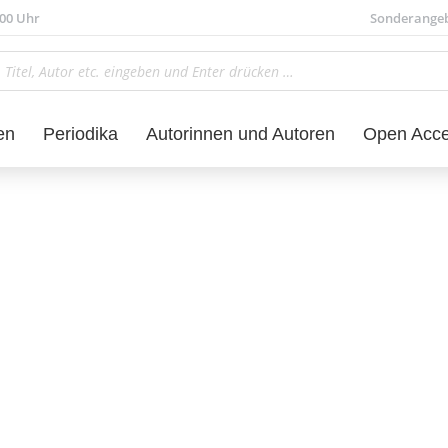
.00 Uhr
Sonderange
en
Periodika
Autorinnen und Autoren
Open Acc
z