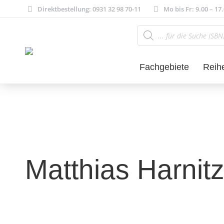
Direktbestellung: 0931 32 98 70-11
Mo bis Fr: 9.00 – 17
Products
search
Fachgebiete
Reih
Matthias Harnit