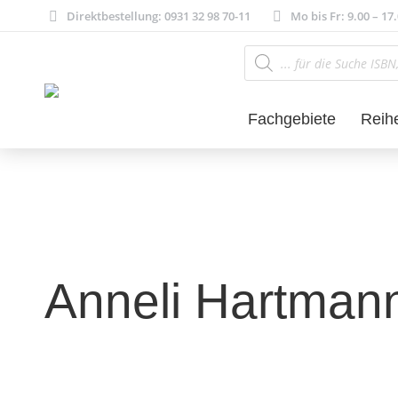
Direktbestellung: 0931 32 98 70-11
Mo bis Fr: 9.00 – 17
Products
search
Fachgebiete
Reih
Anneli Hartman