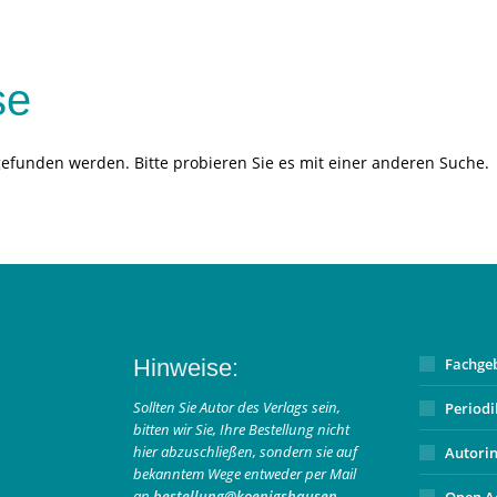
se
gefunden werden. Bitte probieren Sie es mit einer anderen Suche.
Hinweise:
Fachge
Sollten Sie Autor des Verlags sein,
Period
bitten wir Sie, Ihre Bestellung nicht
hier abzuschließen, sondern sie auf
Autori
bekanntem Wege entweder per Mail
an
bestellung@koenigshausen-