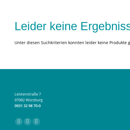
Leider keine Ergebnis
Unter diesen Suchkriterien konnten leider keine Produkte 
Leistenstraße 7
97082 Würzburg
0931 32 98 70-0
Finden Sie uns auf:
Facebook
Instagram
E-