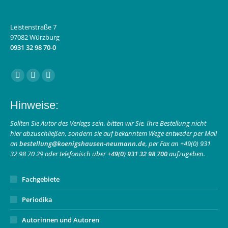
Leistenstraße 7
97082 Würzburg
0931 32 98 70-0
Finden Sie uns auf:
Facebook
Instagram
E-
page
page
Mail
Hinweise:
opens
opens
page
in
in
opens
Sollten Sie Autor des Verlags sein, bitten wir Sie, Ihre Bestellung nicht
hier abzuschließen, sondern sie auf bekanntem Wege entweder per Mail
new
new
in
an
bestellung@koenigshausen-neumann.de
, per Fax an +49(0) 931
window
window
new
32 98 70 29 oder telefonisch über
+49(0) 931 32 98 700
aufzugeben.
window
Fachgebiete
Periodika
Autorinnen und Autoren